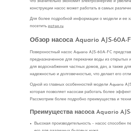
что значительно экономит электроэнергию и увелич
конструкции насос может работать в самых различн
Для более подробной информации о модели и ее ха
посетить
inzton.ru
.
Обзор насоса Aquario AJS-60A
Поверхностный насос Aquario AJS-60A-FC представ
предназначенное для перекачки воды из открытых и
для водоснабжения частных домов, дач, а также дл
надежностью и долговечностью, что делает его от
Одной из главных особенностей модели Aquario AJ
которая позволяет насосам работать более эффекти
Рассмотрим более подробно преимущества и технич
Преимущества насоса Aquario AJS
Высокая производительность – насос способен пер
его для различных бытовых нужд.