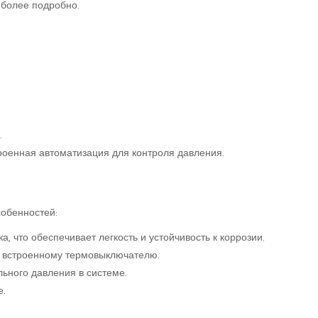
 более подробно.
.
роенная автоматизация для контроля давления.
собенностей:
а, что обеспечивает легкость и устойчивость к коррозии.
я встроенному термовыключателю.
ьного давления в системе.
е.