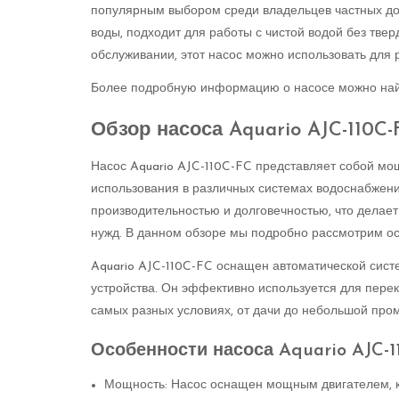
популярным выбором среди владельцев частных дом
воды, подходит для работы с чистой водой без твер
обслуживании, этот насос можно использовать для
Более подробную информацию о насосе можно най
Обзор насоса Aquario AJC-110C
Насос Aquario AJC-110C-FC представляет собой м
использования в различных системах водоснабжени
производительностью и долговечностью, что делае
нужд. В данном обзоре мы подробно рассмотрим ос
Aquario AJC-110C-FC оснащен автоматической сист
устройства. Он эффективно используется для пере
самых разных условиях, от дачи до небольшой про
Особенности насоса Aquario AJC-1
Мощность: Насос оснащен мощным двигателем, к