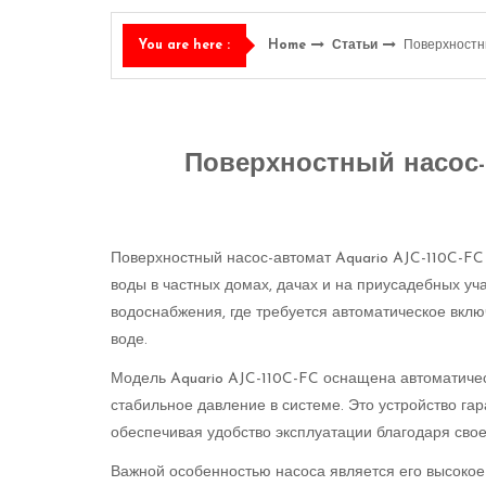
Home
Статьи
Поверхностн
You are here :
Поверхностный насос-а
Поверхностный насос-автомат Aquario AJC-110C-F
воды в частных домах, дачах и на приусадебных уча
водоснабжения, где требуется автоматическое вклю
воде.
Модель Aquario AJC-110C-FC оснащена автоматиче
стабильное давление в системе. Это устройство га
обеспечивая удобство эксплуатации благодаря сво
Важной особенностью насоса является его высокое к