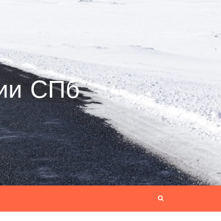
ии СПб