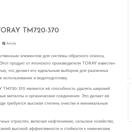
TORAY TM720-370
Article
твенным элементом для системы обратного осмоса,
от продукт от японского производителя TORAY известен
тью, что делает его идеальным выбором для различных
 использование и водоподготовку.
 TM720-370 является её способность удалять широкий
елые металлы и органические соединения. Это делает её
где требуется высокая степень очистки и минимальные
ых отраслях, включая нефтехимию, сельское хозяйство,
 своей высокой эффективности и стойкости к химическим