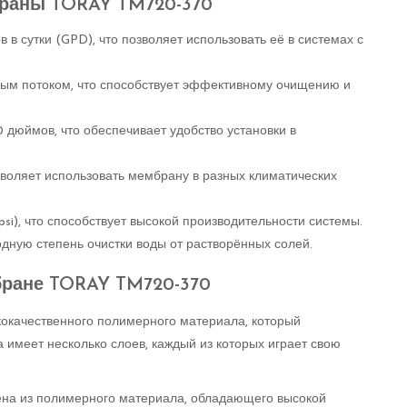
браны TORAY TM720-370
 в сутки (GPD), что позволяет использовать её в системах с
ым потоком, что способствует эффективному очищению и
дюймов, что обеспечивает удобство установки в
зволяет использовать мембрану в разных климатических
psi), что способствует высокой производительности системы.
одную степень очистки воды от растворённых солей.
бране TORAY TM720-370
окачественного полимерного материала, который
 имеет несколько слоев, каждый из которых играет свою
на из полимерного материала, обладающего высокой