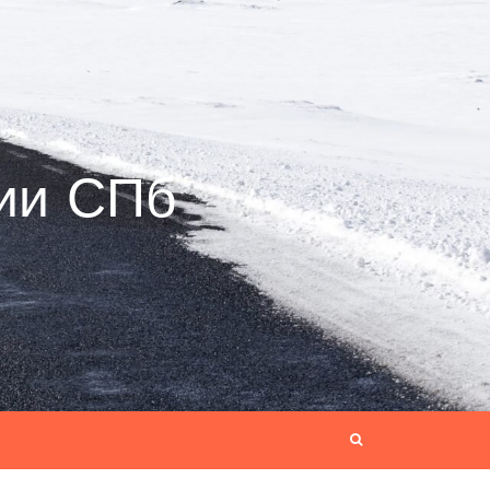
ии СПб