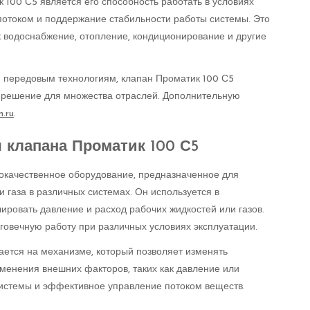
100 С5 является его способность работать в условиях
 потоком и поддержание стабильности работы системы. Это
к водоснабжение, отопление, кондиционирование и другие
и передовым технологиям, клапан Проматик 100 С5
 решение для множества отраслей. Дополнительную
n.ru
.
 клапана Проматик 100 С5
окачественное оборудование, предназначенное для
 газа в различных системах. Он используется в
ровать давление и расход рабочих жидкостей или газов.
говечную работу при различных условиях эксплуатации.
ется на механизме, который позволяет изменять
менения внешних факторов, таких как давление или
системы и эффективное управление потоком веществ.