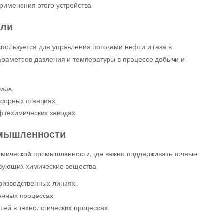
рименения этого устройства.
сли
пользуется для управления потоками нефти и газа в
араметров давления и температуры в процессе добычи и
мах.
ссорных станциях.
фтехимических заводах.
омышленности
имической промышленности, где важно поддерживать точные
ьзующих химические вещества.
оизводственных линиях.
онных процессах.
ей в технологических процессах.