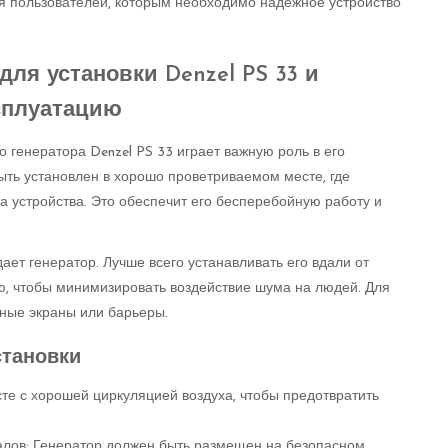
ля пользователей, которым необходимо надежное устройство
ля установки Denzel PS 33 и
сплуатацию
 генератора Denzel PS 33 играет важную роль в его
ыть установлен в хорошо проветриваемом месте, где
ва устройства. Это обеспечит его бесперебойную работу и
ает генератор. Лучше всего устанавливать его вдали от
, чтобы минимизировать воздействие шума на людей. Для
ные экраны или барьеры.
становки
те с хорошей циркуляцией воздуха, чтобы предотвратить
лов: Генератор должен быть размещен на безопасном