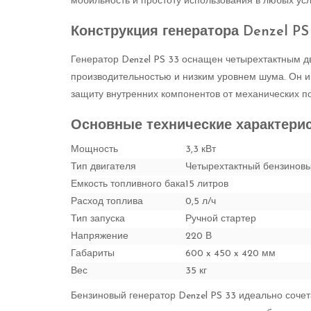
мобильность и простоту использования в любых усл
Конструкция генератора Denzel PS
Генератор Denzel PS 33 оснащен четырехтактным д
производительностью и низким уровнем шума. Он 
защиту внутренних компонентов от механических п
Основные технические характери
Мощность
3,3 кВт
Тип двигателя
Четырехтактный бензинов
Емкость топливного бака
15 литров
Расход топлива
0,5 л/ч
Тип запуска
Ручной стартер
Напряжение
220 В
Габариты
600 x 450 x 420 мм
Вес
35 кг
Бензиновый генератор Denzel PS 33 идеально сочет