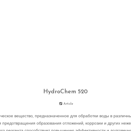
HydroChem 520
Article
ическое вещество, предназначенное для обработки воды в различ
я предотвращения образования отложений, коррозии и других неже
того реагента способствует повышению эффективности и долговечн